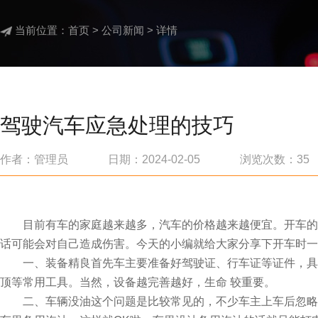
当前位置：
首页
>
公司新闻
> 详情
驾驶汽车应急处理的技巧
作者：管理员 日期：2024-02-05 浏览次数：
35
目前有车的家庭越来越多，汽车的价格越来越便宜。开车的过
话可能会对自己造成伤害。今天的小编就给大家分享下开车时一
一、装备精良首先车主要准备好驾驶证、行车证等证件，具有
顶等常用工具。当然，设备越完善越好，生命 较重要。
二、车辆没油这个问题是比较常见的，不少车主上车后忽略油