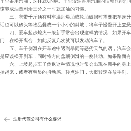
车里备用汽油，这样就OK啦。车里没油备用汽油的话就只能打
该养成油量剩余三分之一时就加油的习惯。
三、忘带千斤顶有时车遇到爆胎或轮胎破损时需要把车身升高
话也可以砖头等物品叠成一个小小的斜坡，将车子慢慢开上去悬
四、爱车起步熄火一般新手常会出现这样的情况，如果开车时
门，在松开离合，如此反复几次就可以发动汽车了。
五、车子侧滑在开车途中遇到暴雨等恶劣天气的话，汽车会出
是应该松开刹车，同时将方向盘朝侧滑的一侧转动。如果路面有
六、上坡起步车子倒退这种情况也时常会出现在新手的身上，
抬起来，或者有明显的抖动感。轻点油门，大概转速在放手刹。
注册代驾公司有什么要求