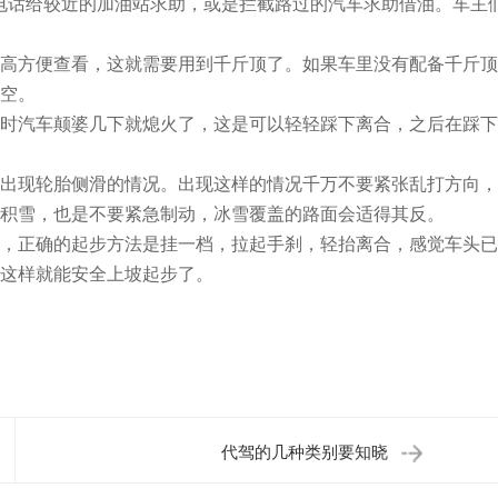
电话给较近的加油站求助，或是拦截路过的汽车求助借油。车主
方便查看，这就需要用到千斤顶了。如果车里没有配备千斤顶
空。
汽车颠婆几下就熄火了，这是可以轻轻踩下离合，之后在踩下
现轮胎侧滑的情况。出现这样的情况千万不要紧张乱打方向，
积雪，也是不要紧急制动，冰雪覆盖的路面会适得其反。
正确的起步方法是挂一档，拉起手刹，轻抬离合，感觉车头已
这样就能安全上坡起步了。
代驾的几种类别要知晓