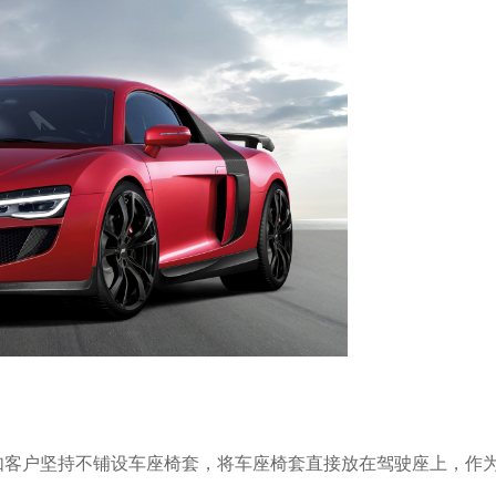
如客户坚持不铺设车座椅套，将车座椅套直接放在驾驶座上，作