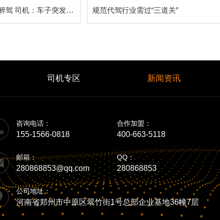
请了代驾仍被查到醉驾 司机：车子突发故障，代驾师傅不敢开了
规范代驾行业需过“三道关”
司机专区
新闻资讯
咨询电话：
合作加盟：
155-1566-0818
400-663-5118
邮箱：
QQ：
280868853@qq.com
280868853
公司地址：
河南省郑州市中原区翠竹街1号总部企业基地36幢7层