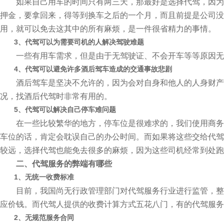
如果自己用车的时间只有两三天，那最好是选择代驾，因为自
押金，要拿回来，得等到换车之后的一个月，而且前提是公司没
用，就可以免去这其中的所有麻烦，是一件很省精力的事情。
3、代驾可以为需要司机的人解决驾驶难题
一些有用车需求，但是由于无驾驶证、不会开车等等原因无
4、代驾可以避免许多酒后驾车造成的交通事故悲剧
酒后驾车是坚决不允许的，因为会对自身和他人的人身财产安
况，找酒后代驾时非常有用的。
5、代驾可以解决自己停车难问题
在一些比较繁华的地方，停车位是很难求的，我们使用商务车
车位的话，肯定会耽误自己的办公时间。而如果将这些交给代驾
较远，选择代驾也能免去很多的麻烦，因为这些司机经常到处跑
二、代驾服务的弊端有哪些
1、无统一收费标准
目前，我国尚无行政管理部门对代驾服务行业进行监管，整个
应价钱。而代驾人提供的收费计算方式五花八门，有的代驾服务
2、无规范服务合同