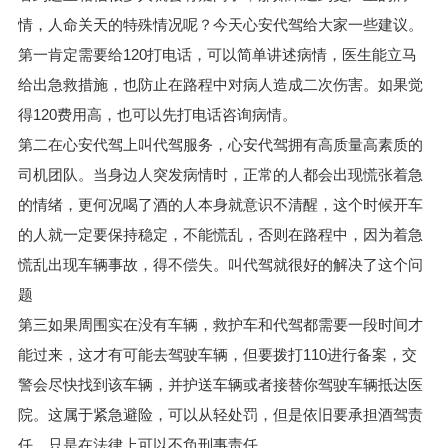
情，人命关天的特殊情况呢？今天心安代驾给大家一些建议。
第一肯定需要给120打电话，可以简单讲述病情，医生能立马
给出急救措施，也防止在路程中对病人造成二次伤害。如果觉
得120费用高，也可以先打电话咨询病情。
第二在
心安
代驾上叫代驾服务，
心安
代驾拥有高质量高素质的
司机团队。当身边人突发病情时，正常的人都会出现慌张着急
的情绪，更何况喝了酒的人本身就意识不清醒，这个时候开车
的人就一定要保持稳定，不能慌乱，否则在路程中，因为着急
慌乱出现车辆事故，得不偿失。叫代驾就很好的解决了这个问
题
第三如果周围实在没有车辆，救护车和代驾都需要一段时间才
能过来，这才有可能去驾驶车辆，但要拨打110进行备案，交
警会尽快找到该车辆，并护送车辆或者接替你驾驶车辆抵达医
院。这属于紧急避险，可以从轻处罚，但是依旧要承担酒驾责
任，只是在法律上可以不负刑事责任。