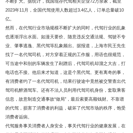
不断扩大。据统计，我国现存代驾相关企业72万余家，截至
2023年11月，全国代驾使用人数超过3.4亿人，订单总量破10
亿。
然而，在代驾行业市场规模不断扩大的同时，代驾行业的乱象
也逐渐浮出水面。如漫天要价、随意违反交通法规、驾驶不专
业、肇事逃逸、黑代驾等乱象频出。据报道，上海市民王先生
找了一名代驾司机，对方穿着正规的工作服，用语也很规范，
可当途中和别的车辆发生了剐蹭后，代驾司机却溜之大吉，打
电话也不接。他后来才知道，这是个黑代驾。更有离奇的事，
有消费者约了一名代驾司机，结果行驶途中竟然被交警查出代
驾司机醉酒驾车。还有不法人员利用代驾司机身份，套取乘客
信息，故意制造交通事故“做局”，最后索要高额钱财。不靠谱
的代驾，损害了消费者的利益，破坏了代驾市场的秩序，饱受
消费者诟病。
代驾服务事关消费者人身安全，事关代驾行业的健康发展，在