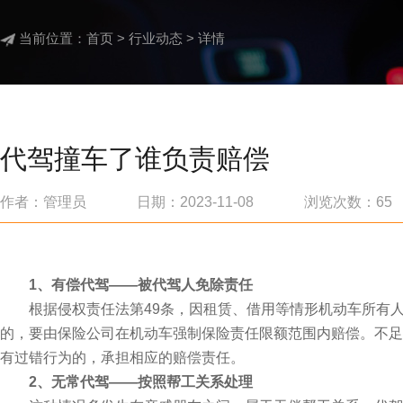
当前位置：
首页
>
行业动态
> 详情
代驾撞车了谁负责赔偿
作者：管理员 日期：2023-11-08 浏览次数：
65
1、有偿代驾——被代驾人免除责任
根据侵权责任法第49条，因租赁、借用等情形机动车所有人
的，要由保险公司在机动车强制保险责任限额范围内赔偿。不足
有过错行为的，承担相应的赔偿责任。
2、无常代驾——按照帮工关系处理