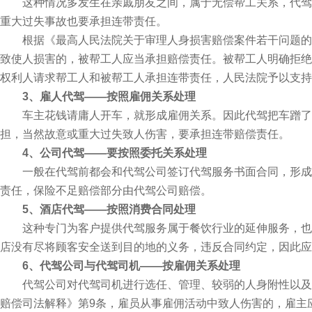
这种情况多发生在亲戚朋友之间，属于无偿帮工关系，代驾发
重大过失事故也要承担连带责任。
根据《最高人民法院关于审理人身损害赔偿案件若干问题的解
致使人损害的，被帮工人应当承担赔偿责任。被帮工人明确拒绝
权利人请求帮工人和被帮工人承担连带责任，人民法院予以支持
3、雇人代驾——按照雇佣关系处理
车主花钱请庸人开车，就形成雇佣关系。因此代驾把车蹭了，
担，当然故意或重大过失致人伤害，要承担连带赔偿责任。
4、公司代驾——要按照委托关系处理
一般在代驾前都会和代驾公司签订代驾服务书面合同，形成委
责任，保险不足赔偿部分由代驾公司赔偿。
5、酒店代驾——按照消费合同处理
这种专门为客户提供代驾服务属于餐饮行业的延伸服务，也是
店没有尽将顾客安全送到目的地的义务，违反合同约定，因此应
6、代驾公司与代驾司机——按雇佣关系处理
代驾公司对代驾司机进行选任、管理、较弱的人身附性以及未
赔偿司法解释》第9条，雇员从事雇佣活动中致人伤害的，雇主