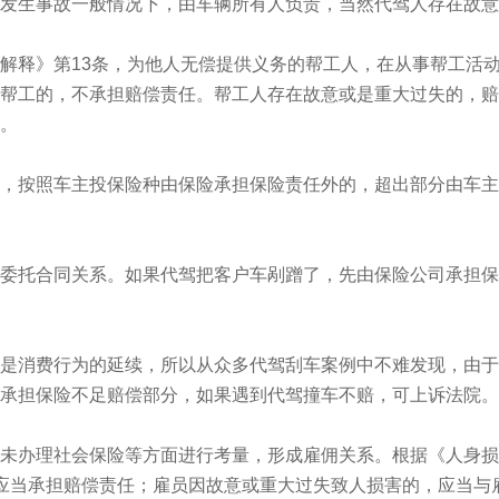
生事故一般情况下，由车辆所有人负责，当然代驾人存在故意
释》第13条，为他人无偿提供义务的帮工人，在从事帮工活
帮工的，不承担赔偿责任。帮工人存在故意或是重大过失的，赔
。
按照车主投保险种由保险承担保险责任外的，超出部分由车主
托合同关系。如果代驾把客户车剐蹭了，先由保险公司承担保
消费行为的延续，所以从众多代驾刮车案例中不难发现，由于
承担保险不足赔偿部分，如果遇到代驾撞车不赔，可上诉法院。
办理社会保险等方面进行考量，形成雇佣关系。根据《人身损
应当承担赔偿责任；雇员因故意或重大过失致人损害的，应当与